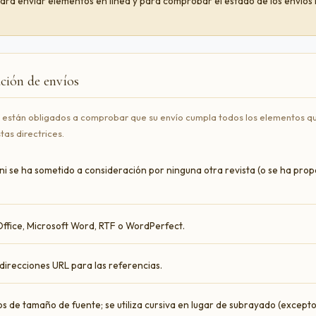
s para enviar elementos en línea y para comprobar el estado de los envíos
ación de envíos
s están obligados a comprobar que su envío cumpla todos los elementos qu
tas directrices.
ni se ha sometido a consideración por ninguna otra revista (o se ha prop
ffice, Microsoft Word, RTF o WordPerfect.
direcciones URL para las referencias.
ntos de tamaño de fuente; se utiliza cursiva en lugar de subrayado (excepto