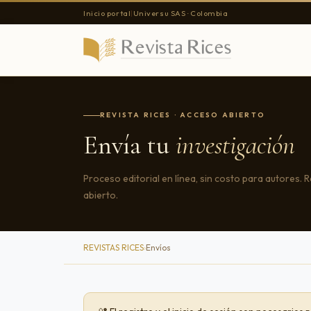
Inicio portal
|
Universu SAS · Colombia
REVISTA RICES · ACCESO ABIERTO
Envía tu
investigación
Proceso editorial en línea, sin costo para autores. 
abierto.
REVISTAS RICES
›
Envíos