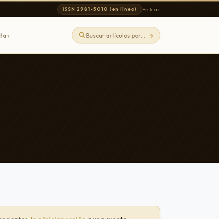
Entrar
ISSN 2981-5010 (en línea)
sta