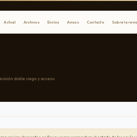
Actual
Archivos
Envíos
Avisos
Contacto
Sobre la revi
Revisión doble ciego y acceso