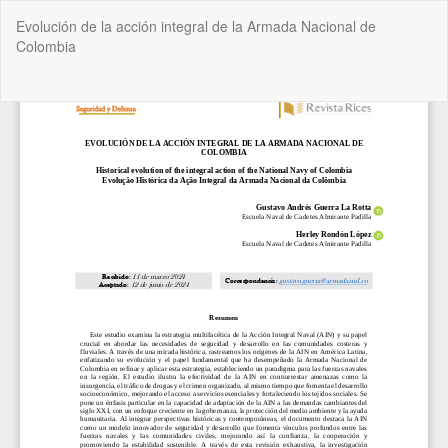
Volver
Evolución de la acción integral de la Armada Nacional de
a
Colombia
los
detalles
del
De
De
artículo
P