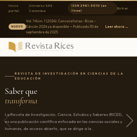
Inicio
Universu SAS ·
ISSN 2981-5010 (en
|
Entrar
portal
Colombia
línea)
Vol. 1 Núm. 1 (2024): Convocatorias -Rices -
Edición 2024
ya disponible
—
Publicado
30 de
Leer ahora →
NUEVO
septiembre de 2025
REVISTA DE INVESTIGACIÓN EN CIENCIAS DE LA
CONVOCATORIA ABIERTA
EDUCACIÓN
Publica tu
Saber que
investigación
transforma
Invitamos a investigadores a enviar artículos originales. Proceso
La Revista de Investigación, Ciencia, Estudios y Saberes (RICES),
en línea, sin costo para autores.
es una publicación científica enfocada en las ciencias sociales y
humanas, de acceso abierto, que se dirige a la…
Ver directrices →
Registrarse