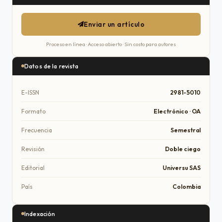
Enviar un artículo
Proceso en línea · Acceso abierto · Sin costo para autores
Datos de la revista
E-ISSN
2981-5010
Formato
Electrónico · OA
Frecuencia
Semestral
Revisión
Doble ciego
Editorial
Universu SAS
País
Colombia
Indexación