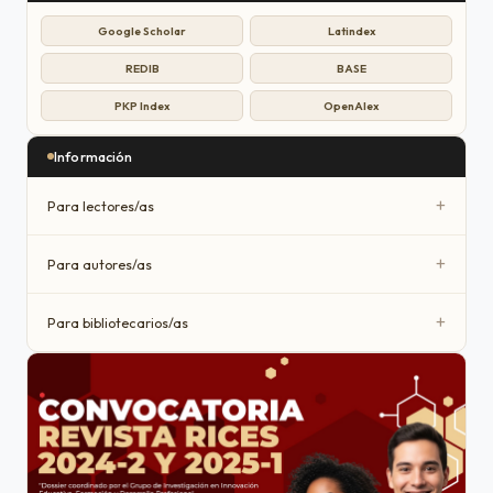
Google Scholar
Latindex
REDIB
BASE
PKP Index
OpenAlex
Información
+
Para lectores/as
+
Para autores/as
+
Para bibliotecarios/as