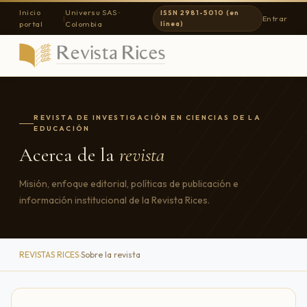
Inicio
Universu SAS ·
ISSN 2981-5010 (en
|
Entrar
portal
Colombia
línea)
REVISTA DE INVESTIGACIÓN EN CIENCIAS DE LA
EDUCACIÓN
Acerca de la
revista
Misión, enfoque editorial, políticas de publicación e
información institucional de la Revista Rices.
REVISTAS RICES
›
Sobre la revista