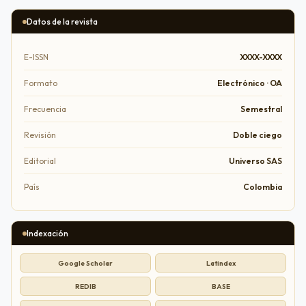
Datos de la revista
E-ISSN
XXXX-XXXX
Formato
Electrónico · OA
Frecuencia
Semestral
Revisión
Doble ciego
Editorial
Universo SAS
País
Colombia
Indexación
Google Scholar
Latindex
REDIB
BASE